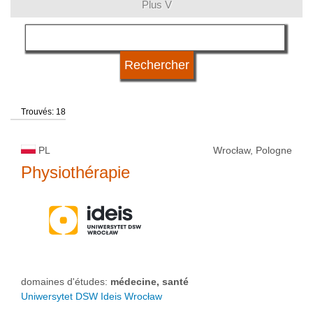
Plus V
domaines d'études
langue
Trouvés: 18
système d'études
PL
Wrocław, Pologne
type d'université
Physiothérapie
statut d'université
domaines d'études:
médecine, santé
Uniwersytet DSW Ideis Wrocław