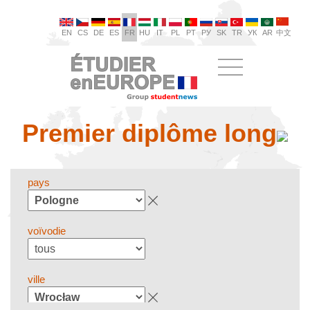
EN
CS
DE
ES
FR
HU
IT
PL
PT
РУ
SK
TR
УК
AR
中文
Premier diplôme long
pays
voïvodie
ville