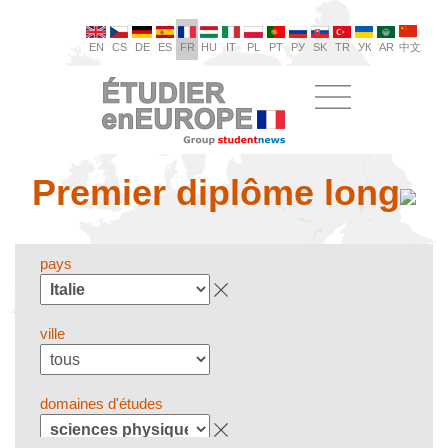
EN
CS
DE
ES
FR
HU
IT
PL
PT
РУ
SK
TR
УК
AR
中文
Premier diplôme long
pays
ville
domaines d'études