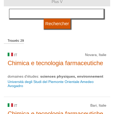
Plus V
langue
type d'université
Trouvés: 29
statut d'université
Novara, Italie
IT
Chimica e tecnologia farmaceutiche
domaines d'études:
sciences physiques, environnement
Università degli Studi del Piemonte Orientale Amedeo
Avogadro
Bari, Italie
IT
Chimica e tecnologia farmaceutiche