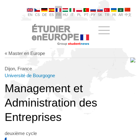
EN
CS
DE
ES
FR
HU
IT
PL
PT
РУ
SK
TR
УК
AR
中文
« Master en Europe
Dijon, France
Université de Bourgogne
Management et
Administration des
Entreprises
deuxième cycle