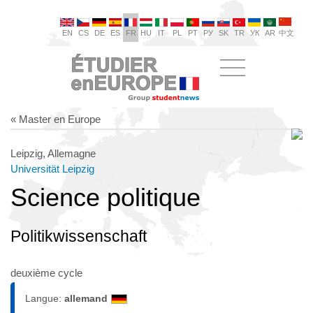
EN
CS
DE
ES
FR
HU
IT
PL
PT
РУ
SK
TR
УК
AR
中文
« Master en Europe
Leipzig, Allemagne
Universität Leipzig
Science politique
Politikwissenschaft
deuxième cycle
Langue:
allemand