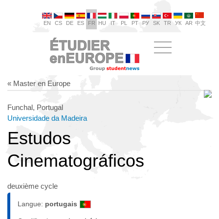
EN
CS
DE
ES
FR
HU
IT
PL
PT
РУ
SK
TR
УК
AR
中文
« Master en Europe
Funchal, Portugal
Universidade da Madeira
Estudos
Cinematográficos
deuxième cycle
Langue:
portugais