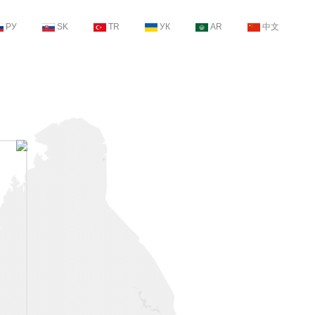
РУ
SK
TR
УК
AR
中文