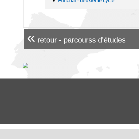
Funchal - deuxième cycle
«
retour - parcourss d'études