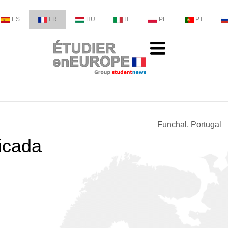
ES
FR
HU
IT
PL
PT
Funchal, Portugal
icada