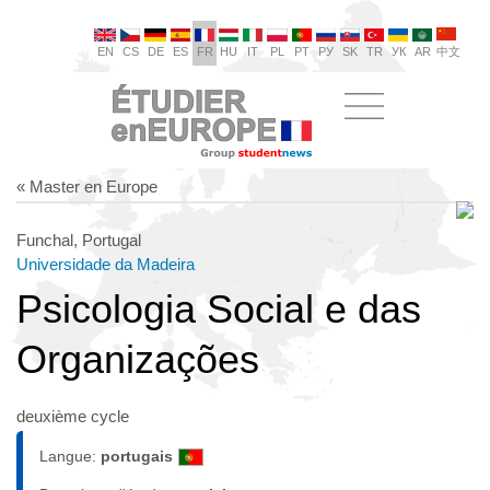
EN
CS
DE
ES
FR
HU
IT
PL
PT
РУ
SK
TR
УК
AR
中文
« Master en Europe
Funchal, Portugal
Universidade da Madeira
Psicologia Social e das
Organizações
deuxième cycle
Langue:
portugais