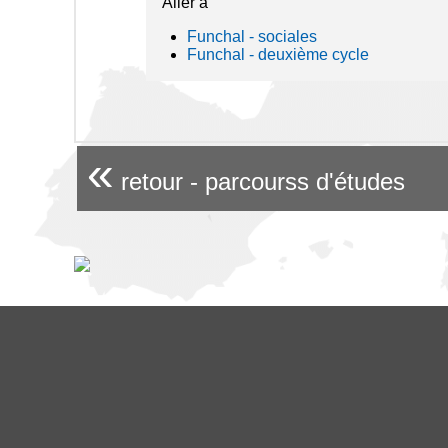
Aller à
Funchal - sociales
Funchal - deuxième cycle
«
retour - parcourss d'études