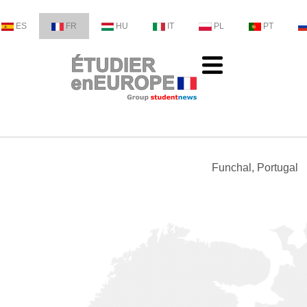
ES
FR
HU
IT
PL
PT
Funchal, Portugal