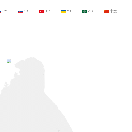
РУ
SK
TR
УК
AR
中文