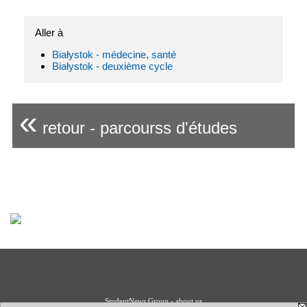
Aller à
Białystok - médecine, santé
Białystok - deuxième cycle
«
retour - parcourss d'études
StudentNews Group - about us