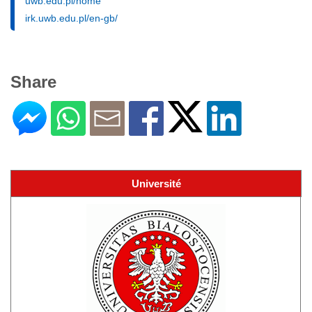
uwb.edu.pl/home
irk.uwb.edu.pl/en-gb/
Share
Université