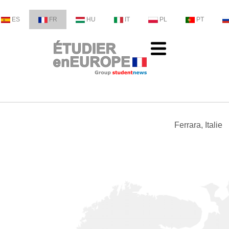
ES
FR
HU
IT
PL
PT
Ferrara, Italie