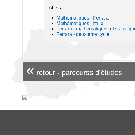
Aller à
Mathématiques - Ferrara
Mathématiques - Italie
Ferrara - mathématiques et statistiqu
Ferrara - deuxième cycle
«
retour - parcourss d'études