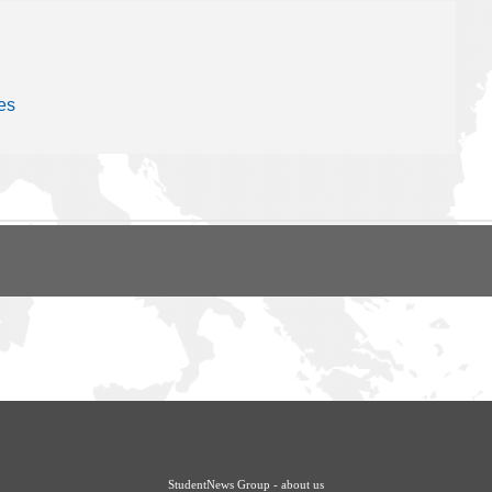
es
StudentNews Group - about us