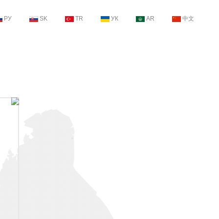
РУ
SK
TR
УК
AR
中文