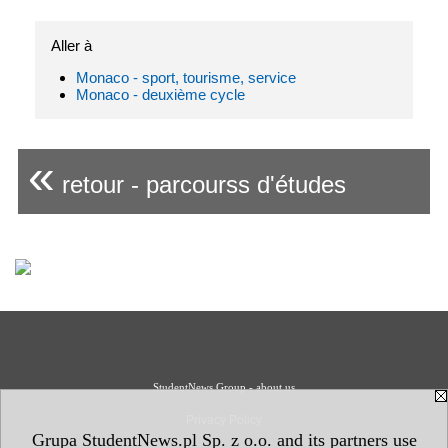
Aller à
Monaco - sport, tourisme, service
Monaco - deuxième cycle
«
retour - parcourss d'études
StudentNews Group - about us
Privacy Policy
Grupa StudentNews.pl Sp. z o.o. and its partners use