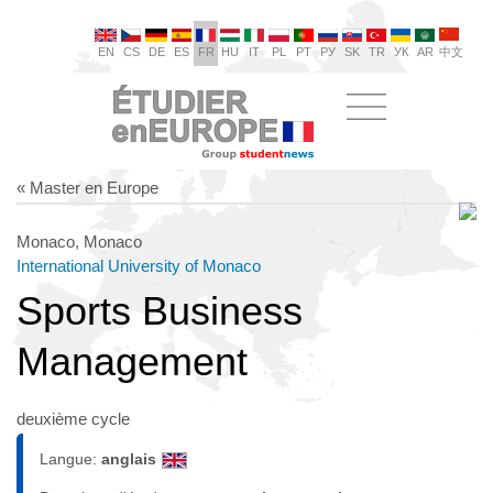
EN
CS
DE
ES
FR
HU
IT
PL
PT
РУ
SK
TR
УК
AR
中文
« Master en Europe
Monaco, Monaco
International University of Monaco
Sports Business
Management
deuxième cycle
Langue:
anglais