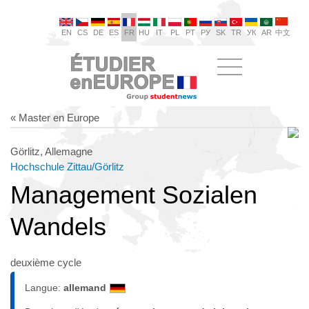
EN
CS
DE
ES
FR
HU
IT
PL
PT
РУ
SK
TR
УК
AR
中文
« Master en Europe
Görlitz, Allemagne
Hochschule Zittau/Görlitz
Management Sozialen
Wandels
deuxième cycle
Langue:
allemand