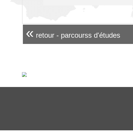
«
retour - parcourss d'études