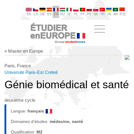
EN
CS
DE
ES
FR
HU
IT
PL
PT
РУ
SK
TR
УК
AR
中文
« Master en Europe
Paris, France
Université Paris-Est Créteil
Génie biomédical et santé
deuxième cycle
Langue:
français
Domaines d'études:
médecine, santé
Qualification:
M2