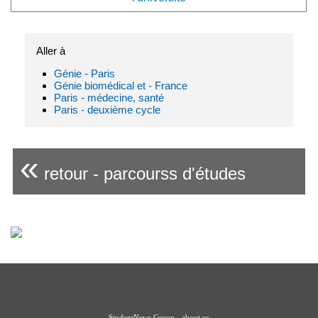
Aller à
Génie - Paris
Génie biomédical et - France
Paris - médecine, santé
Paris - deuxième cycle
«
retour - parcourss d'études
StudentNews Group - about us