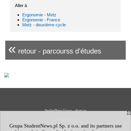
Aller à
Ergonomie - Metz
Ergonomie - France
Metz - deuxième cycle
«
retour - parcourss d'études
StudentNews Group - about us
Privacy Policy
Grupa StudentNews.pl Sp. z o.o. and its partners use