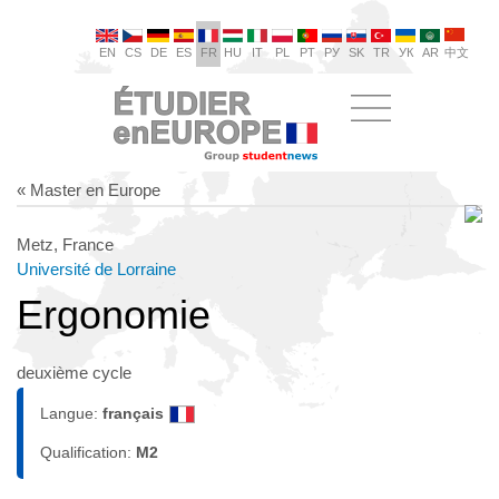
EN
CS
DE
ES
FR
HU
IT
PL
PT
РУ
SK
TR
УК
AR
中文
« Master en Europe
Metz, France
Université de Lorraine
Ergonomie
deuxième cycle
Langue:
français
Qualification:
M2