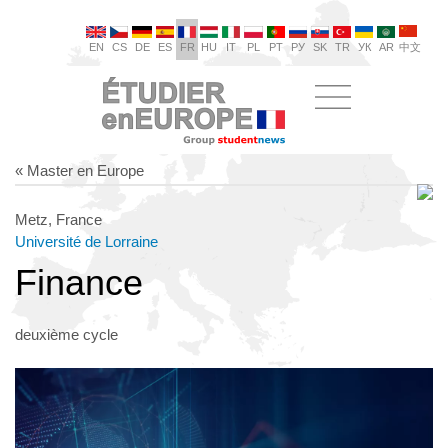
EN
CS
DE
ES
FR
HU
IT
PL
PT
РУ
SK
TR
УК
AR
中文
« Master en Europe
Metz, France
Université de Lorraine
Finance
deuxième cycle