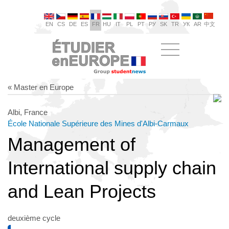
EN
CS
DE
ES
FR
HU
IT
PL
PT
РУ
SK
TR
УК
AR
中文
« Master en Europe
Albi, France
École Nationale Supérieure des Mines d'Albi-Carmaux
Management of
International supply chain
and Lean Projects
deuxième cycle