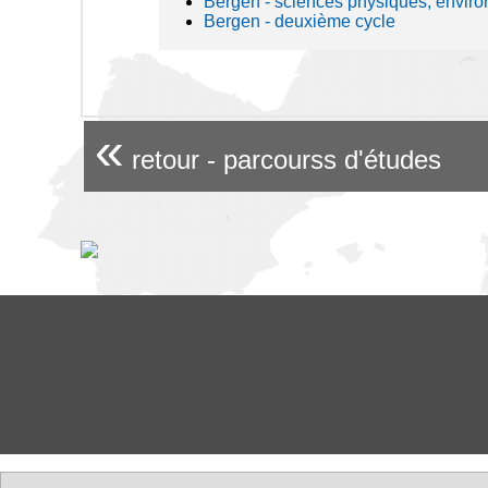
Bergen - sciences physiques, envir
Bergen - deuxième cycle
«
retour - parcourss d'études