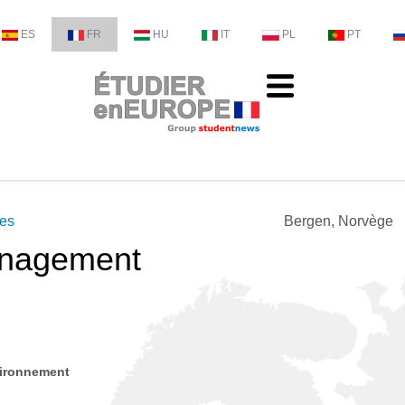
ES
FR
HU
IT
PL
PT
ces
Bergen, Norvège
anagement
vironnement