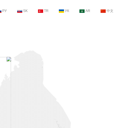
РУ
SK
TR
УК
AR
中文