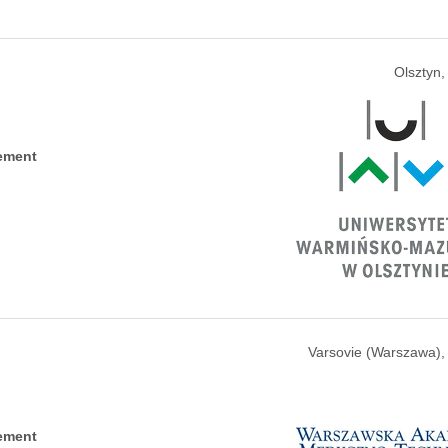
Olsztyn,
ement
Varsovie (Warszawa),
ement