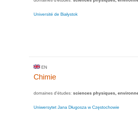
domaines d'études:
sciences physiques, environn
Université de Białystok
EN
Chimie
domaines d'études:
sciences physiques, environn
Uniwersytet Jana Długosza w Częstochowie