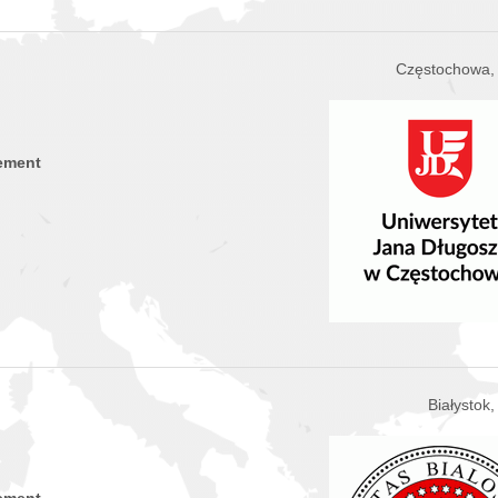
Częstochowa,
ement
Białystok