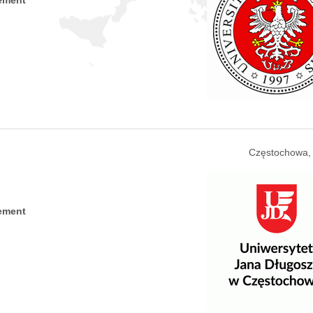
ement
Częstochowa,
ement