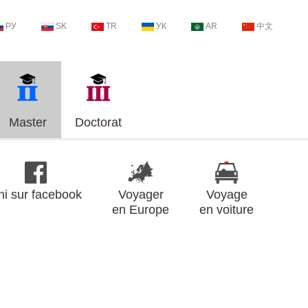
РУ
SK
TR
УК
AR
中文
Master
Doctorat
ni sur facebook
Voyager
Voyage
en Europe
en voiture