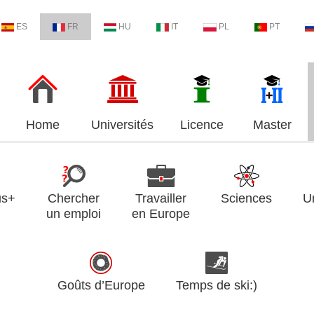
ES
FR
HU
IT
PL
PT
Home
Universités
Licence
Master
us+
Chercher
Travailler
Sciences
U
un emploi
en Europe
Goûts d’Europe
Temps de ski:)