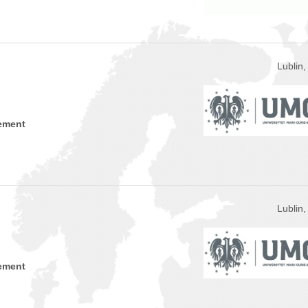
Lublin
ement
Lublin
ement