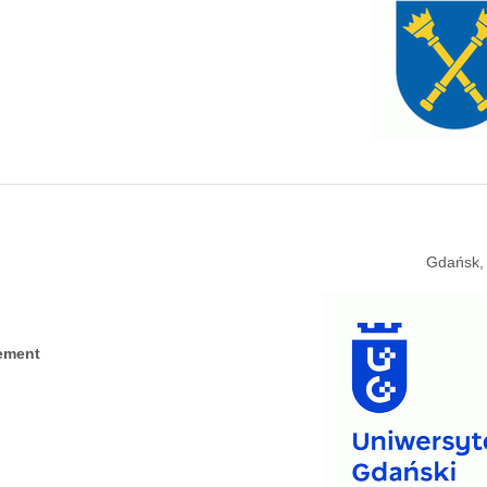
Gdańsk,
ement