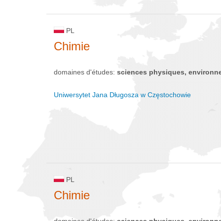
PL
Chimie
domaines d'études:
sciences physiques, environn
Uniwersytet Jana Długosza w Częstochowie
PL
Chimie