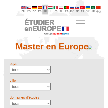
EN
CS
DE
ES
FR
HU
IT
PL
PT
РУ
SK
TR
УК
AR
中文
Master en Europe
pays
ville
domaines d'études