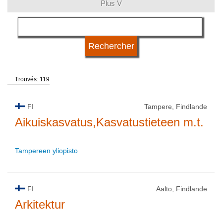
Plus V
langue
statut d'université
Trouvés: 119
FI
Tampere, Findlande
Aikuiskasvatus,Kasvatustieteen m.t.
Tampereen yliopisto
FI
Aalto, Findlande
Arkitektur