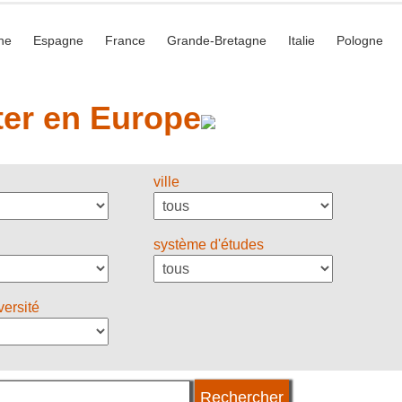
he
Espagne
France
Grande-Bretagne
Italie
Pologne
er en Europe
ville
système d'études
versité