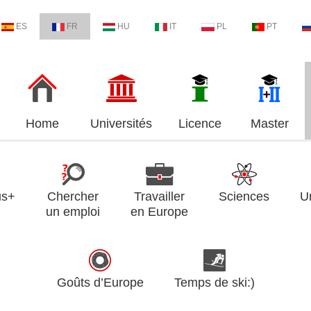
ES
FR
HU
IT
PL
PT
Home
Universités
Licence
Master
us+
Chercher
Travailler
Sciences
U
un emploi
en Europe
Goûts d’Europe
Temps de ski:)