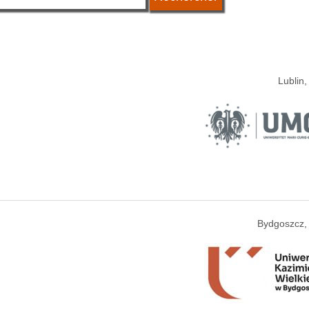
Lublin
Bydgoszcz,