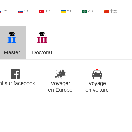
РУ
SK
TR
УК
AR
中文
Master
Doctorat
ni sur facebook
Voyager
Voyage
en Europe
en voiture