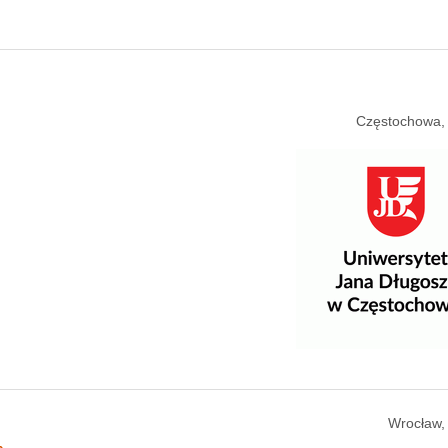
Częstochowa,
Wrocław,