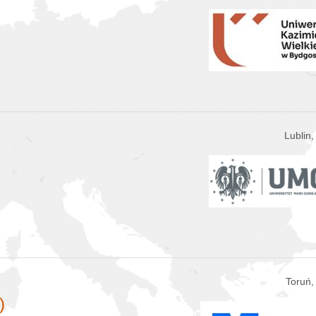
Lublin
Toruń,
)