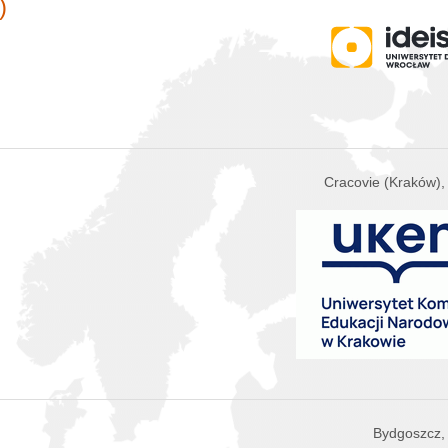
)
Cracovie (Kraków),
Bydgoszcz,