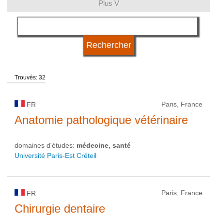
Plus V
langue
qualification
Trouvés: 32
type d'université
Paris, France
FR
statut d'université
Anatomie pathologique vétérinaire
domaines d'études:
médecine, santé
Université Paris-Est Créteil
Paris, France
FR
Chirurgie dentaire