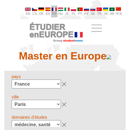
EN
CS
DE
ES
FR
HU
IT
PL
PT
РУ
SK
TR
УК
AR
中文
Master en Europe
pays
ville
domaines d'études