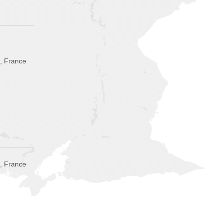
, France
s, France