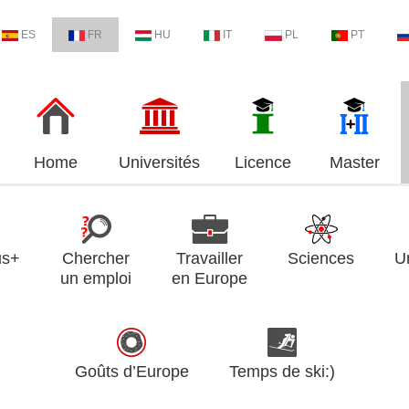
ES
FR
HU
IT
PL
PT
Home
Universités
Licence
Master
us+
Chercher
Travailler
Sciences
U
un emploi
en Europe
Goûts d’Europe
Temps de ski:)