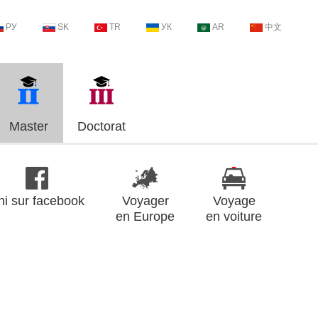
РУ
SK
TR
УК
AR
中文
Master
Doctorat
ni sur facebook
Voyager
Voyage
en Europe
en voiture