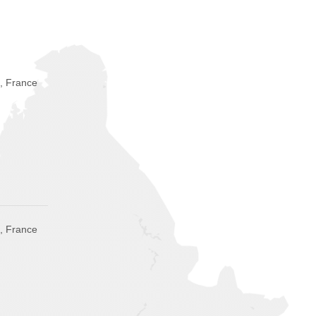
, France
, France