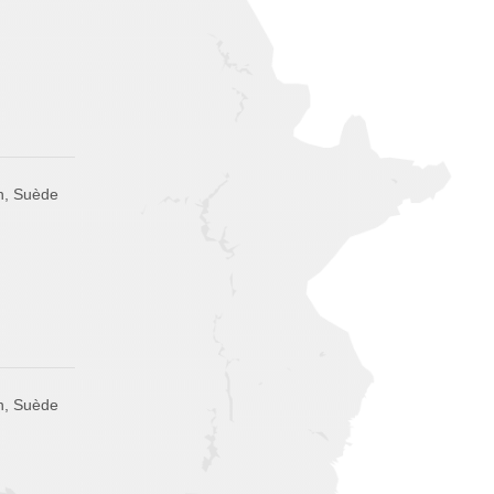
n, Suède
n, Suède