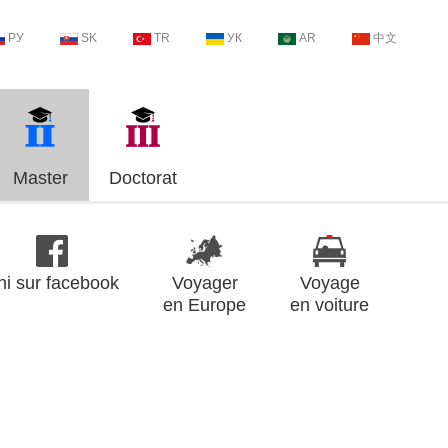
РУ
SK
TR
УК
AR
中文
Master
Doctorat
ni sur facebook
Voyager
Voyage
en Europe
en voiture