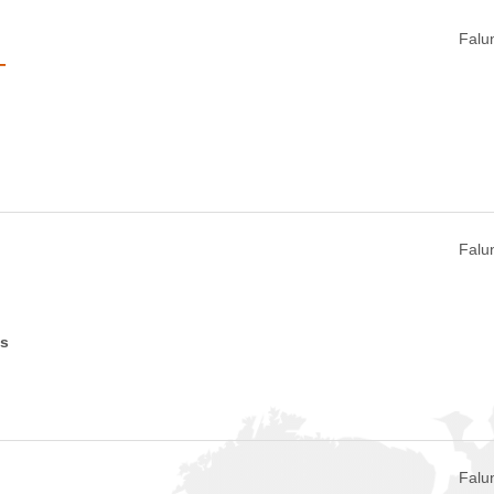
Falu
T
Falu
es
Falu