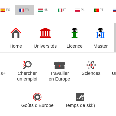
ES
FR
HU
IT
PL
PT
Home
Universités
Licence
Master
us+
Chercher
Travailler
Sciences
U
un emploi
en Europe
Goûts d’Europe
Temps de ski:)