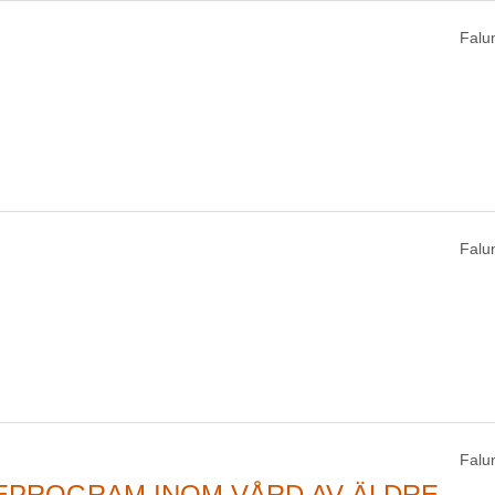
Falu
Falu
Falu
EPROGRAM INOM VÅRD AV ÄLDRE