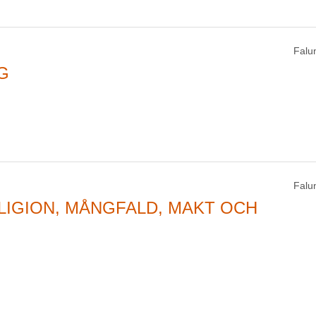
Falu
G
Falu
LIGION, MÅNGFALD, MAKT OCH