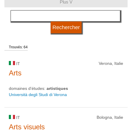
Plus V
langue
type d'université
Trouvés: 64
statut d'université
Verona, Italie
IT
Arts
domaines d'études:
artistiques
Università degli Studi di Verona
Bologna, Italie
IT
Arts visuels