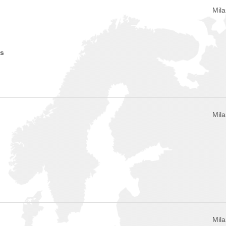
Mila
es
Mila
Mila