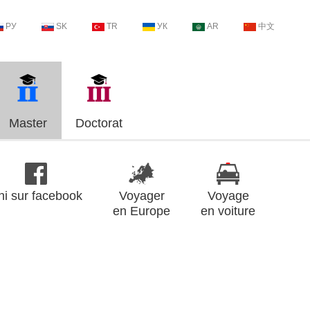
РУ
SK
TR
УК
AR
中文
Master
Doctorat
ni sur facebook
Voyager
Voyage
en Europe
en voiture