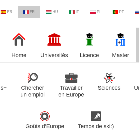
ES
FR
HU
IT
PL
PT
Home
Universités
Licence
Master
us+
Chercher
Travailler
Sciences
U
un emploi
en Europe
Goûts d’Europe
Temps de ski:)