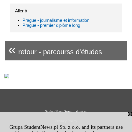
Aller à
Prague - journalisme et information
Prague - premier diplôme long
«
retour - parcourss d'études
StudentNews Group - about us
Privacy Policy
Grupa StudentNews.pl Sp. z o.o. and its partners use