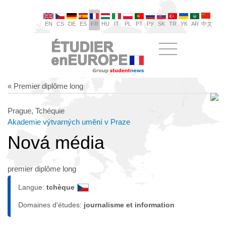
EN
CS
DE
ES
FR
HU
IT
PL
PT
РУ
SK
TR
УК
AR
中文
« Premier diplôme long
Prague, Tchéquie
Akademie výtvarných umění v Praze
Nová média
premier diplôme long
Langue:
tchèque
Domaines d'études:
journalisme et information