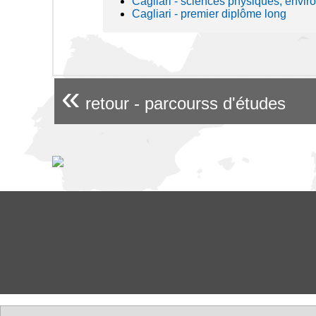
Cagliari - sciences physiques, envi
Cagliari - premier diplôme long
«
retour - parcourss d'études