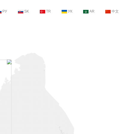
РУ
SK
TR
УК
AR
中文