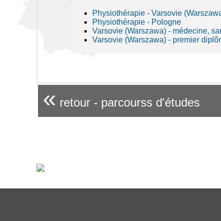
Physiothérapie - Varsovie (Warszaw
Physiothérapie - Pologne
Varsovie (Warszawa) - médecine, sa
Varsovie (Warszawa) - premier diplô
«
retour - parcourss d'études