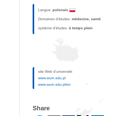
Langue:
polonais
Domaines d'études:
médecine, santé
système d'études:
à temps plein
site Web d'université:
www.wum.edu.pl
www.wum.edu.pl/en
Share