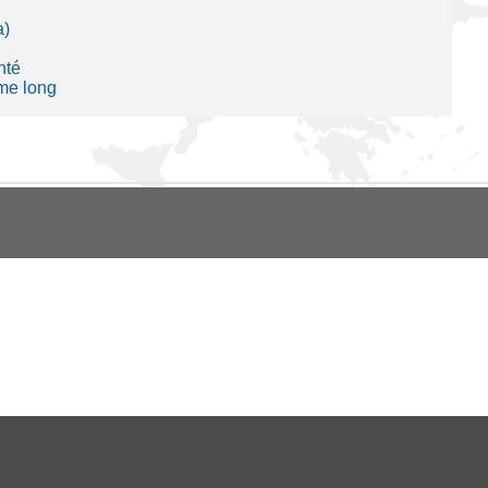
a)
nté
me long