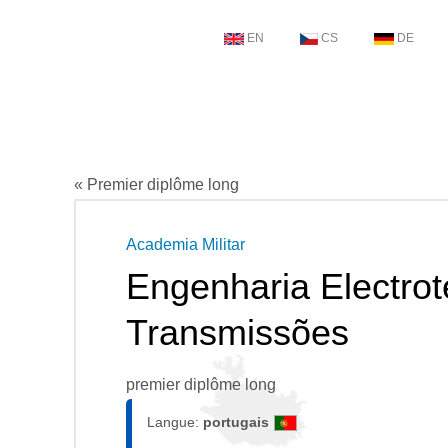
EN
CS
DE
« Premier diplôme long
Academia Militar
Engenharia Electroté
Transmissões
premier diplôme long
Langue:
portugais