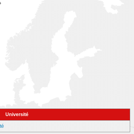
s
Université
té