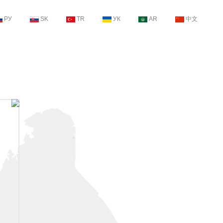
РУ
SK
TR
УК
AR
中文