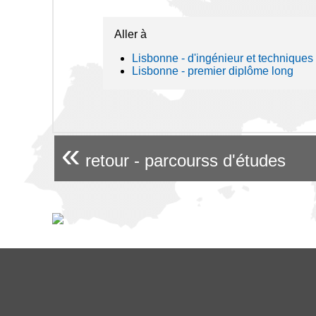
Aller à
Lisbonne - d'ingénieur et techniques
Lisbonne - premier diplôme long
«
retour - parcourss d'études