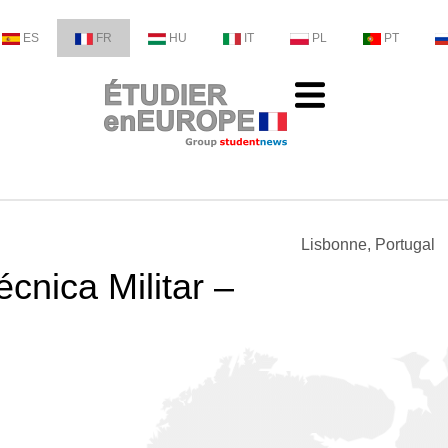
ES
FR
HU
IT
PL
PT
Lisbonne, Portugal
cnica Militar –