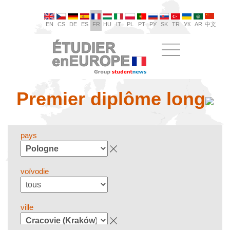
EN
CS
DE
ES
FR
HU
IT
PL
PT
РУ
SK
TR
УК
AR
中文
Premier diplôme long
pays
voïvodie
ville