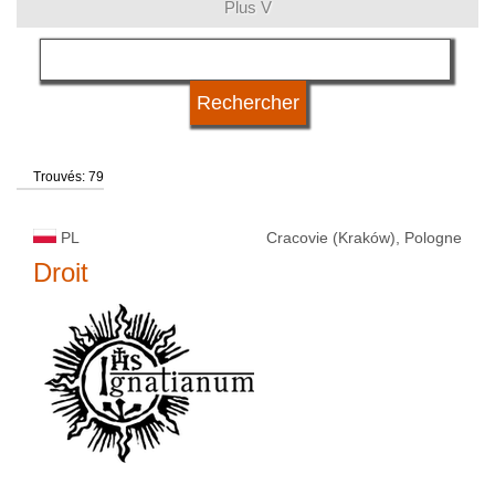
Plus V
domaines d'études
langue
Trouvés: 79
système d'études
PL
Cracovie (Kraków), Pologne
type d'université
Droit
statut d'université