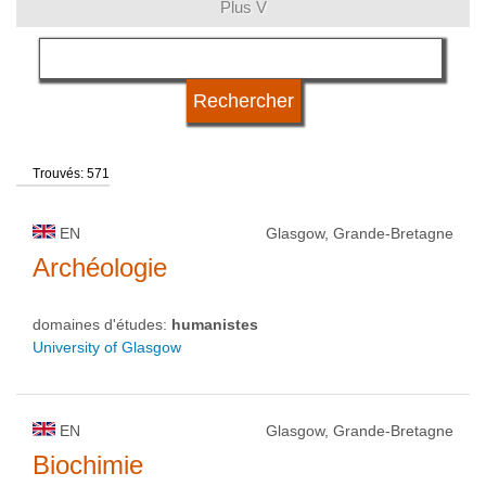
Plus V
langue
système d'études
Trouvés: 571
qualification
EN
Glasgow, Grande-Bretagne
type d'université
Archéologie
domaines d'études:
humanistes
statut d'université
University of Glasgow
EN
Glasgow, Grande-Bretagne
Biochimie