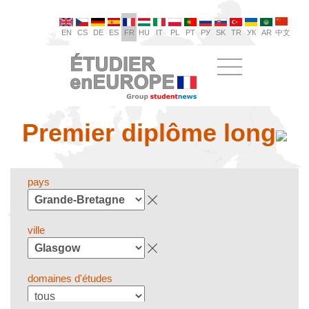
EN
CS
DE
ES
FR
HU
IT
PL
PT
РУ
SK
TR
УК
AR
中文
Premier diplôme long
pays
ville
domaines d'études