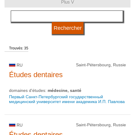
Plus V
langue
type d'université
Trouvés: 35
statut d'université
Saint-Pétersbourg, Russie
RU
Études dentaires
domaines d'études:
médecine, santé
Первый Санкт-Петербургский государственный
медицинский университет имени академика И.П. Павлова
Saint-Pétersbourg, Russie
RU
Études dentaires