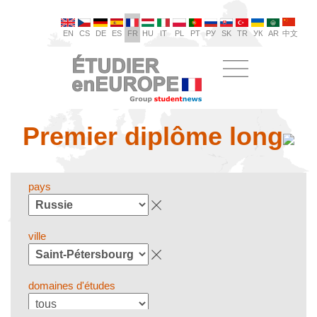
EN
CS
DE
ES
FR
HU
IT
PL
PT
РУ
SK
TR
УК
AR
中文
Premier diplôme long
pays
ville
domaines d'études